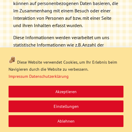
können auf personenbezogenen Daten basieren, die
im Zusammenhang mit einem Besuch oder einer
Interaktion von Personen auf bzw. mit einer Seite
und ihren Inhalten erfasst wurden.
Diese Informationen werden verarbeitet um uns
statistische Informationen wie z.B. Anzahl der
Personen, die die Facebook-Seite besucht haben
und demografische Informationen bereitzustellen.
Diese Website verwendet Cookies, um Ihr Erlebnis beim
Näheres dazu finden Sie unter:
https://de-
Navigieren durch die Website zu verbessern.
de.facebook.com/help/pages/insights.
Impressum
Datenschutzerklärung
Pflichten der gemeinsamen Verantwortlichen
Akzeptieren
Meta Platforms Ireland Limited ist verpflichtet, die
primäre Verantwortung gemäß unserer Vereinbarung
Einstellungen
i.S.d. Art. 26 Abs. 1 DSGVO für die Verarbeitung von
personenbezogenen Daten zu übernehmen und
Ablehnen
sämtliche Pflichten aus der DSGVO im Hinblick auf