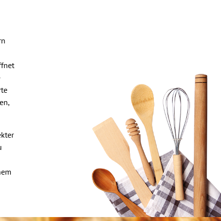
rn
fnet
e
rte
en,
kter
u
chem