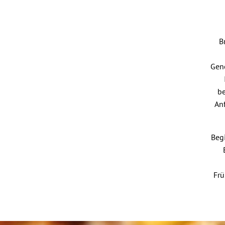
B
Gen
be
An
Beg
Frü