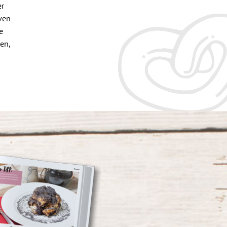
er
iven
e
en,