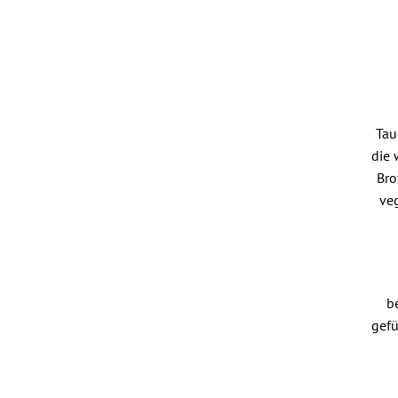
Tau
die 
Bro
ve
b
gefü