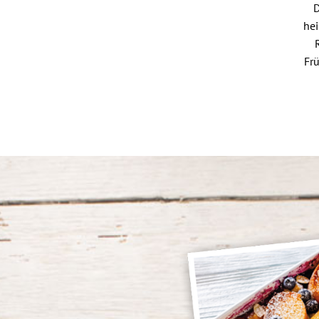
D
hei
Frü