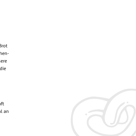
Brot
chen-
sere
die
ft
hl an